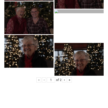
«
‹
of
2
›
»