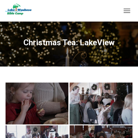
T
O
G
G
L
Christmas Tea: LakeView
E
N
A
V
I
G
A
T
I
O
N